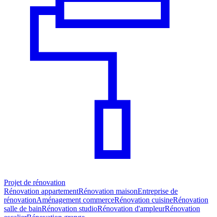
Projet de rénovation
Rénovation appartement
Rénovation maison
Entreprise de
rénovation
Aménagement commerce
Rénovation cuisine
Rénovation
salle de bain
Rénovation studio
Rénovation d'ampleur
Rénovation