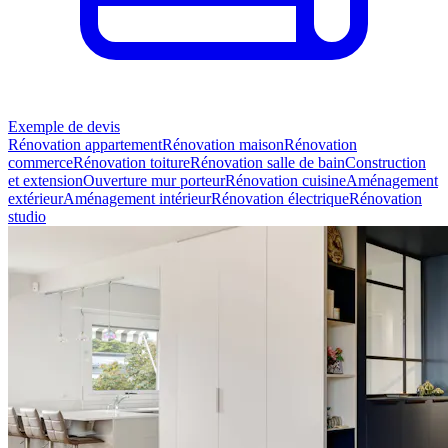
Exemple de devis
Rénovation appartement
Rénovation maison
Rénovation
commerce
Rénovation toiture
Rénovation salle de bain
Construction
et extension
Ouverture mur porteur
Rénovation cuisine
Aménagement
extérieur
Aménagement intérieur
Rénovation électrique
Rénovation
studio