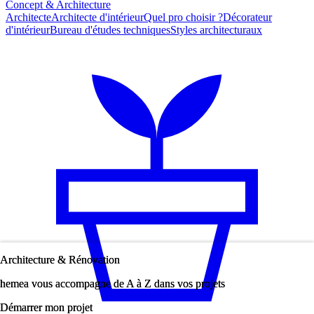
Concept & Architecture
Architecte
Architecte d'intérieur
Quel pro choisir ?
Décorateur
d'intérieur
Bureau d'études techniques
Styles architecturaux
Architecture & Rénovation
Architecture & Rénovation
hemea vous accompagne de A à Z dans vos projets
hemea vous accompagne de A à Z dans vos projets
Démarrer mon projet
Démarrer mon projet