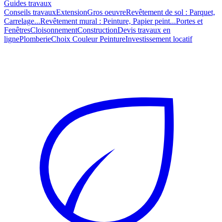
Guides travaux
Conseils travaux
Extension
Gros oeuvre
Revêtement de sol : Parquet,
Carrelage...
Revêtement mural : Peinture, Papier peint...
Portes et
Fenêtres
Cloisonnement
Construction
Devis travaux en
ligne
Plomberie
Choix Couleur Peinture
Investissement locatif