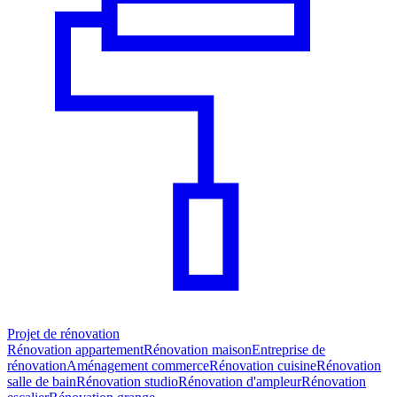
Projet de rénovation
Rénovation appartement
Rénovation maison
Entreprise de
rénovation
Aménagement commerce
Rénovation cuisine
Rénovation
salle de bain
Rénovation studio
Rénovation d'ampleur
Rénovation