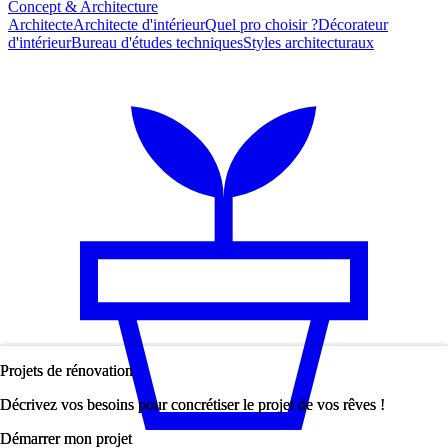
Concept & Architecture
Architecte
Architecte d'intérieur
Quel pro choisir ?
Décorateur
d'intérieur
Bureau d'études techniques
Styles architecturaux
Projets de rénovation
Projets de rénovation
Décrivez vos besoins pour concrétiser le projet de vos rêves !
Décrivez vos besoins pour concrétiser le projet de vos rêves !
Démarrer mon projet
Démarrer mon projet