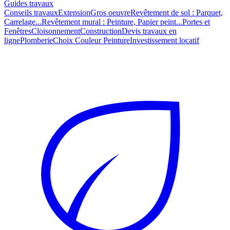
Guides travaux
Conseils travaux
Extension
Gros oeuvre
Revêtement de sol : Parquet,
Carrelage...
Revêtement mural : Peinture, Papier peint...
Portes et
Fenêtres
Cloisonnement
Construction
Devis travaux en
ligne
Plomberie
Choix Couleur Peinture
Investissement locatif