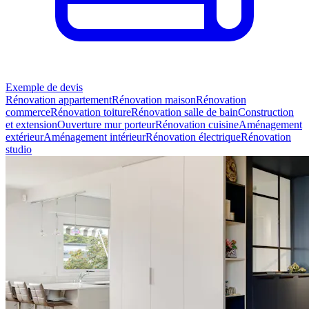
Exemple de devis
Rénovation appartement
Rénovation maison
Rénovation
commerce
Rénovation toiture
Rénovation salle de bain
Construction
et extension
Ouverture mur porteur
Rénovation cuisine
Aménagement
extérieur
Aménagement intérieur
Rénovation électrique
Rénovation
studio