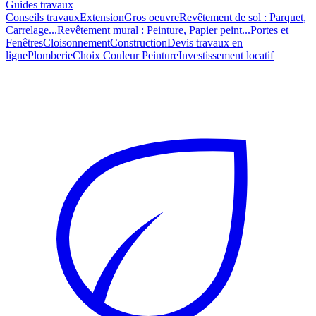
Guides travaux
Conseils travaux
Extension
Gros oeuvre
Revêtement de sol : Parquet,
Carrelage...
Revêtement mural : Peinture, Papier peint...
Portes et
Fenêtres
Cloisonnement
Construction
Devis travaux en
ligne
Plomberie
Choix Couleur Peinture
Investissement locatif