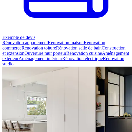
Exemple de devis
Rénovation appartement
Rénovation maison
Rénovation
commerce
Rénovation toiture
Rénovation salle de bain
Construction
et extension
Ouverture mur porteur
Rénovation cuisine
Aménagement
extérieur
Aménagement intérieur
Rénovation électrique
Rénovation
studio