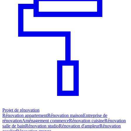
Projet de rénovation
Rénovation appartement
Rénovation maison
Entreprise de
rénovation
Aménagement commerce
Rénovation cuisine
Rénovation
salle de bain
Rénovation studio
Rénovation d'ampleur
Rénovation