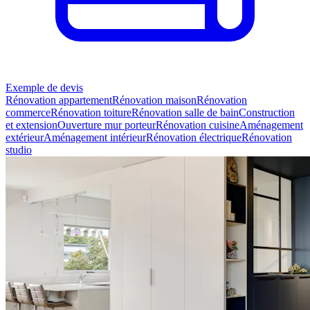
Exemple de devis
Rénovation appartement
Rénovation maison
Rénovation
commerce
Rénovation toiture
Rénovation salle de bain
Construction
et extension
Ouverture mur porteur
Rénovation cuisine
Aménagement
extérieur
Aménagement intérieur
Rénovation électrique
Rénovation
studio