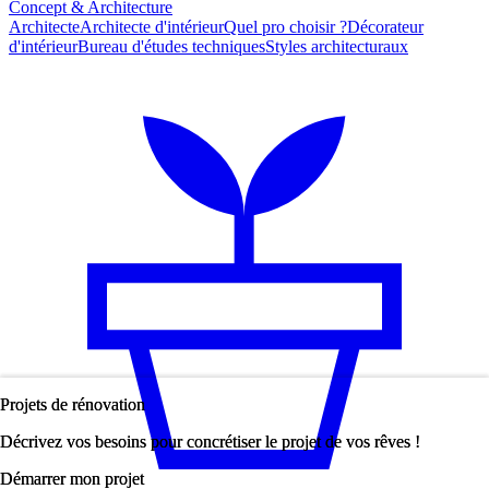
Concept & Architecture
Architecte
Architecte d'intérieur
Quel pro choisir ?
Décorateur
d'intérieur
Bureau d'études techniques
Styles architecturaux
Projets de rénovation
Projets de rénovation
Décrivez vos besoins pour concrétiser le projet de vos rêves !
Décrivez vos besoins pour concrétiser le projet de vos rêves !
Démarrer mon projet
Démarrer mon projet