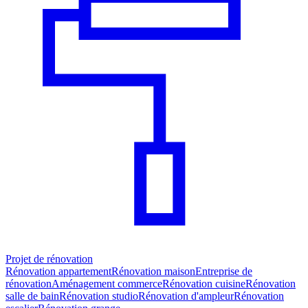
Projet de rénovation
Rénovation appartement
Rénovation maison
Entreprise de
rénovation
Aménagement commerce
Rénovation cuisine
Rénovation
salle de bain
Rénovation studio
Rénovation d'ampleur
Rénovation