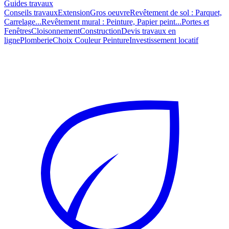
Guides travaux
Conseils travaux
Extension
Gros oeuvre
Revêtement de sol : Parquet,
Carrelage...
Revêtement mural : Peinture, Papier peint...
Portes et
Fenêtres
Cloisonnement
Construction
Devis travaux en
ligne
Plomberie
Choix Couleur Peinture
Investissement locatif