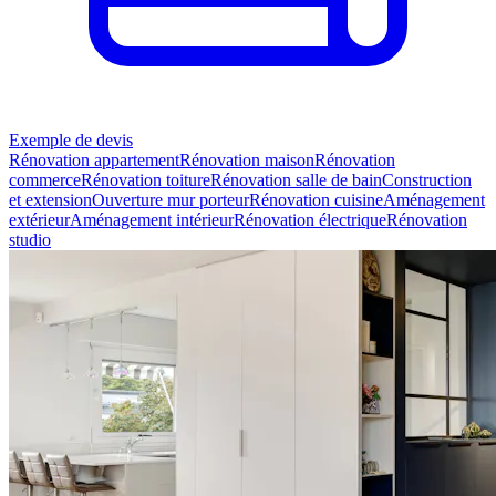
Exemple de devis
Rénovation appartement
Rénovation maison
Rénovation
commerce
Rénovation toiture
Rénovation salle de bain
Construction
et extension
Ouverture mur porteur
Rénovation cuisine
Aménagement
extérieur
Aménagement intérieur
Rénovation électrique
Rénovation
studio