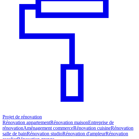
Projet de rénovation
Rénovation appartement
Rénovation maison
Entreprise de
rénovation
Aménagement commerce
Rénovation cuisine
Rénovation
salle de bain
Rénovation studio
Rénovation d'ampleur
Rénovation