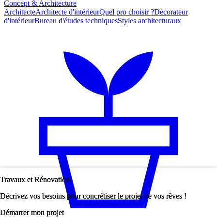
Concept & Architecture
Architecte
Architecte d'intérieur
Quel pro choisir ?
Décorateur
d'intérieur
Bureau d'études techniques
Styles architecturaux
Travaux et Rénovation
Travaux et Rénovation
Décrivez vos besoins pour concrétiser le projet de vos rêves !
Décrivez vos besoins pour concrétiser le projet de vos rêves !
Démarrer mon projet
Démarrer mon projet