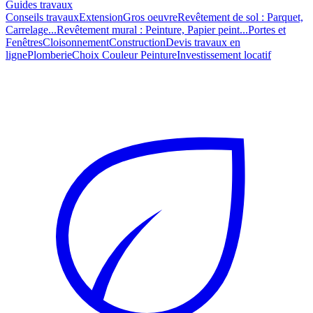
Guides travaux
Conseils travaux
Extension
Gros oeuvre
Revêtement de sol : Parquet,
Carrelage...
Revêtement mural : Peinture, Papier peint...
Portes et
Fenêtres
Cloisonnement
Construction
Devis travaux en
ligne
Plomberie
Choix Couleur Peinture
Investissement locatif