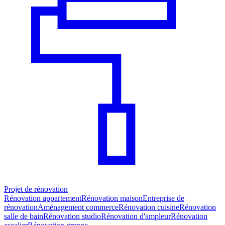
Projet de rénovation
Rénovation appartement
Rénovation maison
Entreprise de
rénovation
Aménagement commerce
Rénovation cuisine
Rénovation
salle de bain
Rénovation studio
Rénovation d'ampleur
Rénovation