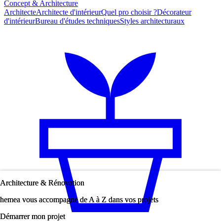
Concept & Architecture
Architecte
Architecte d'intérieur
Quel pro choisir ?
Décorateur
d'intérieur
Bureau d'études techniques
Styles architecturaux
Architecture & Rénovation
Architecture & Rénovation
hemea vous accompagne de A à Z dans vos projets
hemea vous accompagne de A à Z dans vos projets
Démarrer mon projet
Démarrer mon projet