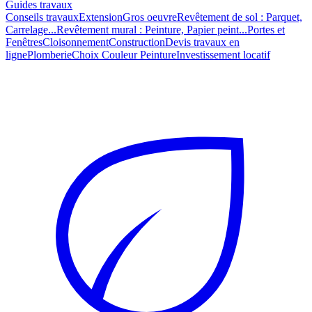
Guides travaux
Conseils travaux
Extension
Gros oeuvre
Revêtement de sol : Parquet,
Carrelage...
Revêtement mural : Peinture, Papier peint...
Portes et
Fenêtres
Cloisonnement
Construction
Devis travaux en
ligne
Plomberie
Choix Couleur Peinture
Investissement locatif