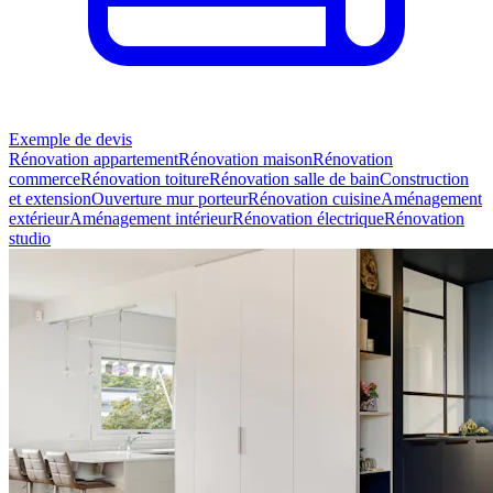
Exemple de devis
Rénovation appartement
Rénovation maison
Rénovation
commerce
Rénovation toiture
Rénovation salle de bain
Construction
et extension
Ouverture mur porteur
Rénovation cuisine
Aménagement
extérieur
Aménagement intérieur
Rénovation électrique
Rénovation
studio