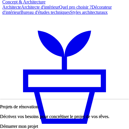
Concept & Architecture
Architecte
Architecte d'intérieur
Quel pro choisir ?
Décorateur
d'intérieur
Bureau d'études techniques
Styles architecturaux
Projets de rénovation
Projets de rénovation
Décrivez vos besoins pour concrétiser le projet de vos rêves.
Décrivez vos besoins pour concrétiser le projet de vos rêves.
Démarrer mon projet
Démarrer mon projet