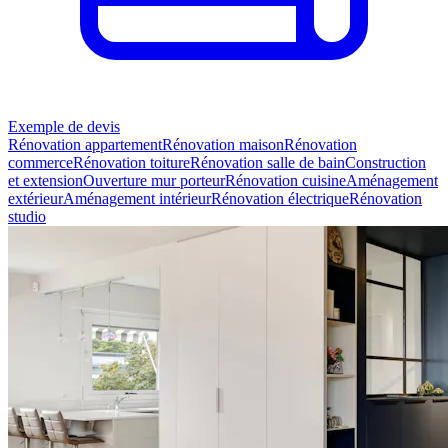
Exemple de devis
Rénovation appartement
Rénovation maison
Rénovation
commerce
Rénovation toiture
Rénovation salle de bain
Construction
et extension
Ouverture mur porteur
Rénovation cuisine
Aménagement
extérieur
Aménagement intérieur
Rénovation électrique
Rénovation
studio