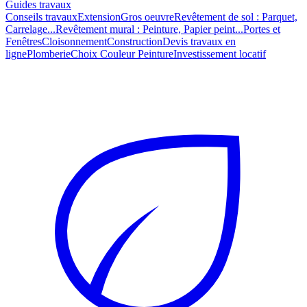
Guides travaux
Conseils travaux
Extension
Gros oeuvre
Revêtement de sol : Parquet,
Carrelage...
Revêtement mural : Peinture, Papier peint...
Portes et
Fenêtres
Cloisonnement
Construction
Devis travaux en
ligne
Plomberie
Choix Couleur Peinture
Investissement locatif