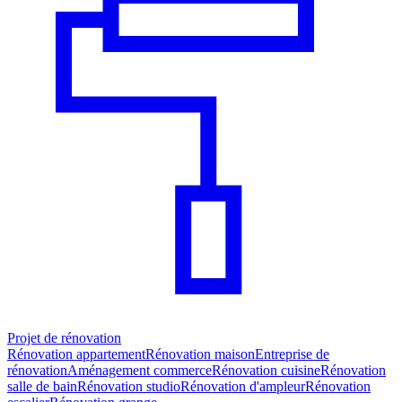
Projet de rénovation
Rénovation appartement
Rénovation maison
Entreprise de
rénovation
Aménagement commerce
Rénovation cuisine
Rénovation
salle de bain
Rénovation studio
Rénovation d'ampleur
Rénovation