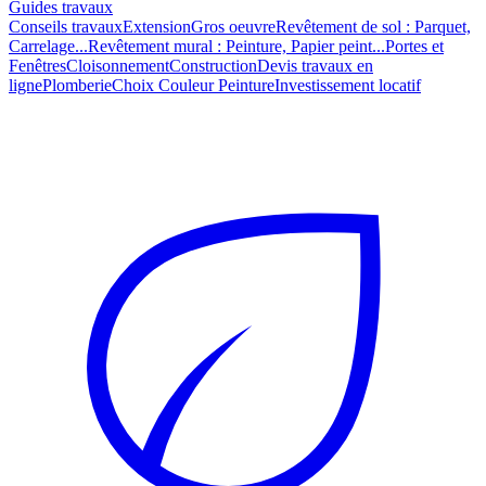
Guides travaux
Conseils travaux
Extension
Gros oeuvre
Revêtement de sol : Parquet,
Carrelage...
Revêtement mural : Peinture, Papier peint...
Portes et
Fenêtres
Cloisonnement
Construction
Devis travaux en
ligne
Plomberie
Choix Couleur Peinture
Investissement locatif