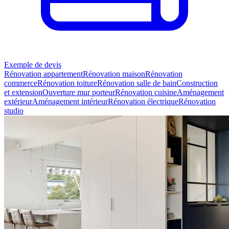
Exemple de devis
Rénovation appartement
Rénovation maison
Rénovation
commerce
Rénovation toiture
Rénovation salle de bain
Construction
et extension
Ouverture mur porteur
Rénovation cuisine
Aménagement
extérieur
Aménagement intérieur
Rénovation électrique
Rénovation
studio