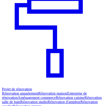
Projet de rénovation
Rénovation appartement
Rénovation maison
Entreprise de
rénovation
Aménagement commerce
Rénovation cuisine
Rénovation
salle de bain
Rénovation studio
Rénovation d'ampleur
Rénovation