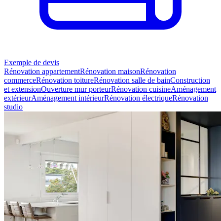
Exemple de devis
Rénovation appartement
Rénovation maison
Rénovation
commerce
Rénovation toiture
Rénovation salle de bain
Construction
et extension
Ouverture mur porteur
Rénovation cuisine
Aménagement
extérieur
Aménagement intérieur
Rénovation électrique
Rénovation
studio