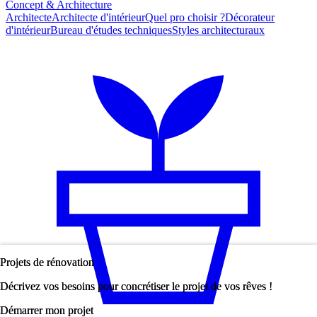
Concept & Architecture
Architecte
Architecte d'intérieur
Quel pro choisir ?
Décorateur
d'intérieur
Bureau d'études techniques
Styles architecturaux
Projets de rénovation
Projets de rénovation
Décrivez vos besoins pour concrétiser le projet de vos rêves !
Décrivez vos besoins pour concrétiser le projet de vos rêves !
Démarrer mon projet
Démarrer mon projet