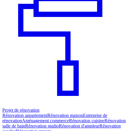
Projet de rénovation
Rénovation appartement
Rénovation maison
Entreprise de
rénovation
Aménagement commerce
Rénovation cuisine
Rénovation
salle de bain
Rénovation studio
Rénovation d'ampleur
Rénovation