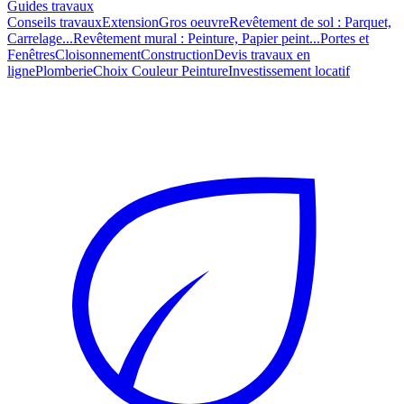
Guides travaux
Conseils travaux
Extension
Gros oeuvre
Revêtement de sol : Parquet,
Carrelage...
Revêtement mural : Peinture, Papier peint...
Portes et
Fenêtres
Cloisonnement
Construction
Devis travaux en
ligne
Plomberie
Choix Couleur Peinture
Investissement locatif