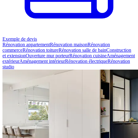
Exemple de devis
Rénovation appartement
Rénovation maison
Rénovation
commerce
Rénovation toiture
Rénovation salle de bain
Construction
et extension
Ouverture mur porteur
Rénovation cuisine
Aménagement
extérieur
Aménagement intérieur
Rénovation électrique
Rénovation
studio