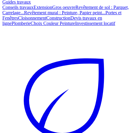
Guides travaux
Conseils travaux
Extension
Gros oeuvre
Revêtement de sol : Parquet,
Carrelage...
Revêtement mural : Peinture, Papier peint...
Portes et
Fenêtres
Cloisonnement
Construction
Devis travaux en
ligne
Plomberie
Choix Couleur Peinture
Investissement locatif