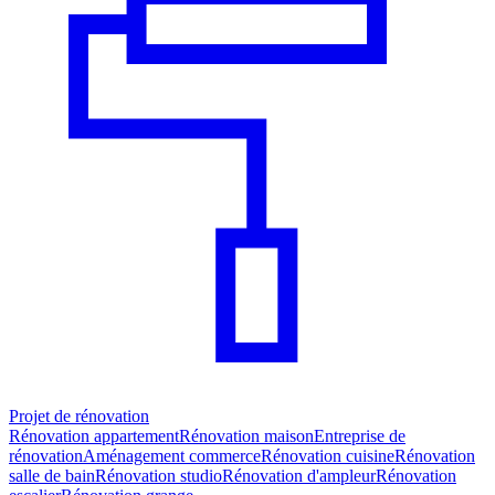
Projet de rénovation
Rénovation appartement
Rénovation maison
Entreprise de
rénovation
Aménagement commerce
Rénovation cuisine
Rénovation
salle de bain
Rénovation studio
Rénovation d'ampleur
Rénovation