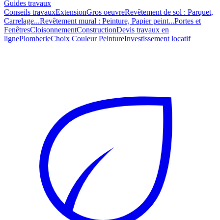
Guides travaux
Conseils travaux
Extension
Gros oeuvre
Revêtement de sol : Parquet,
Carrelage...
Revêtement mural : Peinture, Papier peint...
Portes et
Fenêtres
Cloisonnement
Construction
Devis travaux en
ligne
Plomberie
Choix Couleur Peinture
Investissement locatif