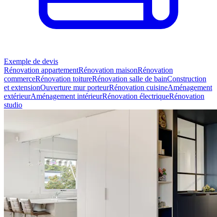
Exemple de devis
Rénovation appartement
Rénovation maison
Rénovation
commerce
Rénovation toiture
Rénovation salle de bain
Construction
et extension
Ouverture mur porteur
Rénovation cuisine
Aménagement
extérieur
Aménagement intérieur
Rénovation électrique
Rénovation
studio