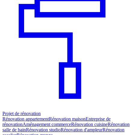
Projet de rénovation
Rénovation appartement
Rénovation maison
Entreprise de
rénovation
Aménagement commerce
Rénovation cuisine
Rénovation
salle de bain
Rénovation studio
Rénovation d'ampleur
Rénovation