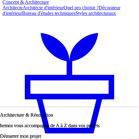
Concept & Architecture
Architecte
Architecte d'intérieur
Quel pro choisir ?
Décorateur
d'intérieur
Bureau d'études techniques
Styles architecturaux
Architecture & Rénovation
Architecture & Rénovation
hemea vous accompagne de A à Z dans vos projets
hemea vous accompagne de A à Z dans vos projets
Démarrer mon projet
Démarrer mon projet