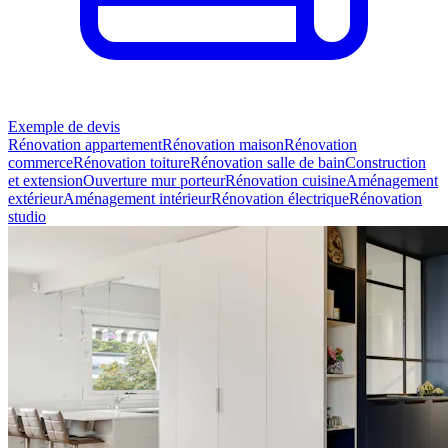
Exemple de devis
Rénovation appartement
Rénovation maison
Rénovation
commerce
Rénovation toiture
Rénovation salle de bain
Construction
et extension
Ouverture mur porteur
Rénovation cuisine
Aménagement
extérieur
Aménagement intérieur
Rénovation électrique
Rénovation
studio