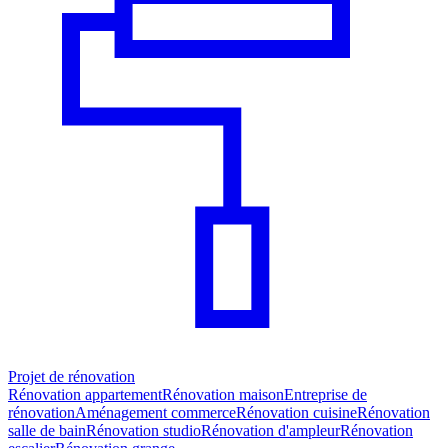
Projet de rénovation
Rénovation appartement
Rénovation maison
Entreprise de
rénovation
Aménagement commerce
Rénovation cuisine
Rénovation
salle de bain
Rénovation studio
Rénovation d'ampleur
Rénovation