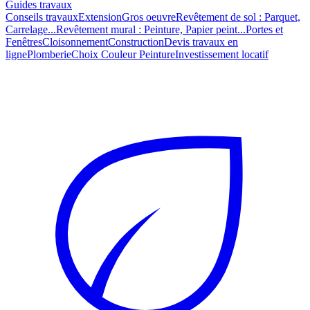
Guides travaux
Conseils travaux
Extension
Gros oeuvre
Revêtement de sol : Parquet,
Carrelage...
Revêtement mural : Peinture, Papier peint...
Portes et
Fenêtres
Cloisonnement
Construction
Devis travaux en
ligne
Plomberie
Choix Couleur Peinture
Investissement locatif