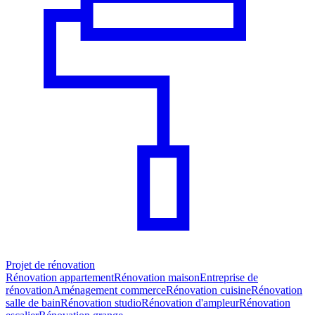
Projet de rénovation
Rénovation appartement
Rénovation maison
Entreprise de
rénovation
Aménagement commerce
Rénovation cuisine
Rénovation
salle de bain
Rénovation studio
Rénovation d'ampleur
Rénovation