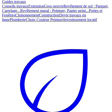
Guides travaux
Conseils travaux
Extension
Gros oeuvre
Revêtement de sol : Parquet,
Carrelage...
Revêtement mural : Peinture, Papier peint...
Portes et
Fenêtres
Cloisonnement
Construction
Devis travaux en
ligne
Plomberie
Choix Couleur Peinture
Investissement locatif