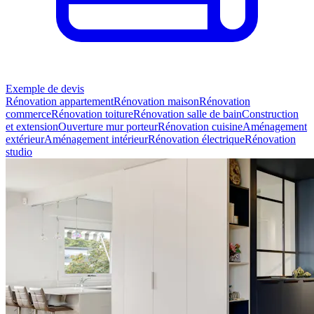
Exemple de devis
Rénovation appartement
Rénovation maison
Rénovation
commerce
Rénovation toiture
Rénovation salle de bain
Construction
et extension
Ouverture mur porteur
Rénovation cuisine
Aménagement
extérieur
Aménagement intérieur
Rénovation électrique
Rénovation
studio