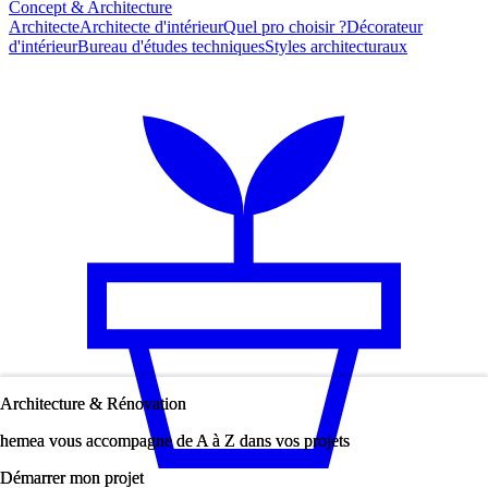
Concept & Architecture
Architecte
Architecte d'intérieur
Quel pro choisir ?
Décorateur
d'intérieur
Bureau d'études techniques
Styles architecturaux
Architecture & Rénovation
Architecture & Rénovation
hemea vous accompagne de A à Z dans vos projets
hemea vous accompagne de A à Z dans vos projets
Démarrer mon projet
Démarrer mon projet