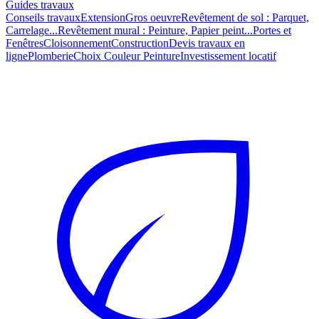
Guides travaux
Conseils travaux
Extension
Gros oeuvre
Revêtement de sol : Parquet,
Carrelage...
Revêtement mural : Peinture, Papier peint...
Portes et
Fenêtres
Cloisonnement
Construction
Devis travaux en
ligne
Plomberie
Choix Couleur Peinture
Investissement locatif