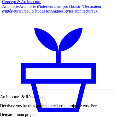
Concept & Architecture
Architecte
Architecte d'intérieur
Quel pro choisir ?
Décorateur
d'intérieur
Bureau d'études techniques
Styles architecturaux
Architecture & Rénovation
Architecture & Rénovation
Décrivez vos besoins pour concrétiser le projet de vos rêves !
Décrivez vos besoins pour concrétiser le projet de vos rêves !
Démarrer mon projet
Démarrer mon projet