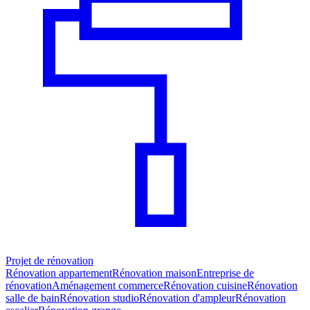
Projet de rénovation
Rénovation appartement
Rénovation maison
Entreprise de
rénovation
Aménagement commerce
Rénovation cuisine
Rénovation
salle de bain
Rénovation studio
Rénovation d'ampleur
Rénovation