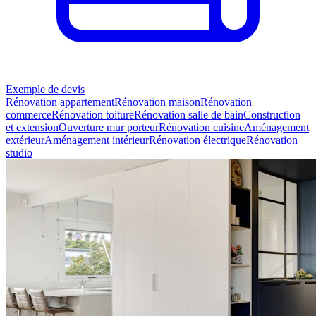
Exemple de devis
Rénovation appartement
Rénovation maison
Rénovation
commerce
Rénovation toiture
Rénovation salle de bain
Construction
et extension
Ouverture mur porteur
Rénovation cuisine
Aménagement
extérieur
Aménagement intérieur
Rénovation électrique
Rénovation
studio