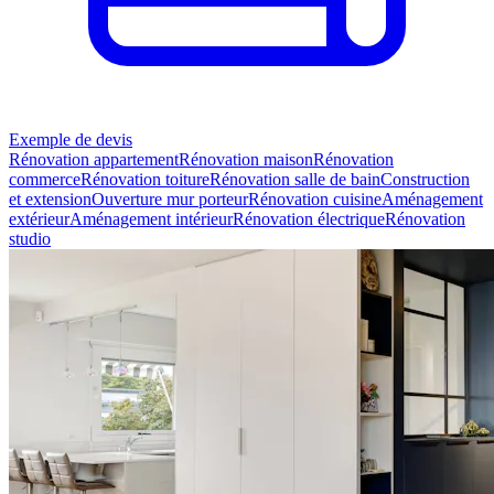
Exemple de devis
Rénovation appartement
Rénovation maison
Rénovation
commerce
Rénovation toiture
Rénovation salle de bain
Construction
et extension
Ouverture mur porteur
Rénovation cuisine
Aménagement
extérieur
Aménagement intérieur
Rénovation électrique
Rénovation
studio