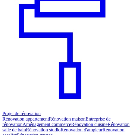
Projet de rénovation
Rénovation appartement
Rénovation maison
Entreprise de
rénovation
Aménagement commerce
Rénovation cuisine
Rénovation
salle de bain
Rénovation studio
Rénovation d'ampleur
Rénovation