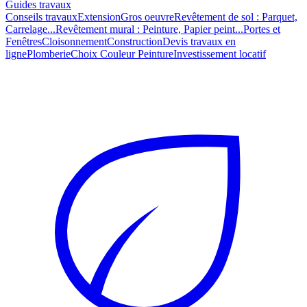
Guides travaux
Conseils travaux
Extension
Gros oeuvre
Revêtement de sol : Parquet,
Carrelage...
Revêtement mural : Peinture, Papier peint...
Portes et
Fenêtres
Cloisonnement
Construction
Devis travaux en
ligne
Plomberie
Choix Couleur Peinture
Investissement locatif