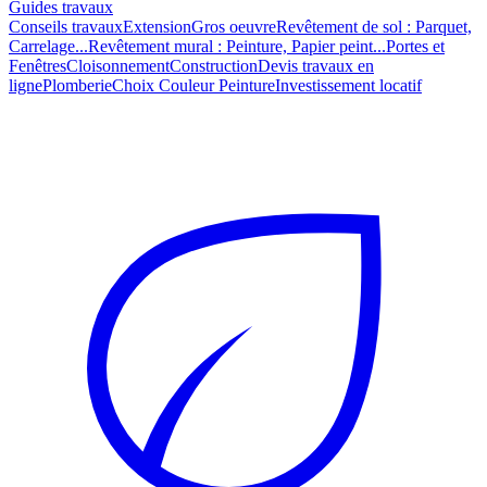
Guides travaux
Conseils travaux
Extension
Gros oeuvre
Revêtement de sol : Parquet,
Carrelage...
Revêtement mural : Peinture, Papier peint...
Portes et
Fenêtres
Cloisonnement
Construction
Devis travaux en
ligne
Plomberie
Choix Couleur Peinture
Investissement locatif