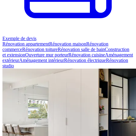
Exemple de devis
Rénovation appartement
Rénovation maison
Rénovation
commerce
Rénovation toiture
Rénovation salle de bain
Construction
et extension
Ouverture mur porteur
Rénovation cuisine
Aménagement
extérieur
Aménagement intérieur
Rénovation électrique
Rénovation
studio