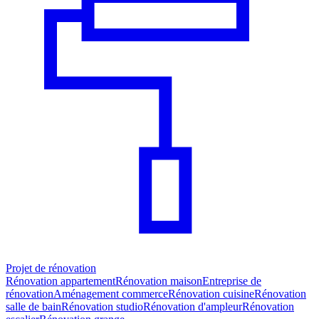
Projet de rénovation
Rénovation appartement
Rénovation maison
Entreprise de
rénovation
Aménagement commerce
Rénovation cuisine
Rénovation
salle de bain
Rénovation studio
Rénovation d'ampleur
Rénovation