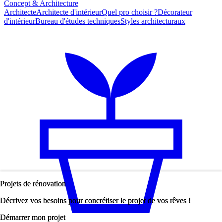
Concept & Architecture
Architecte
Architecte d'intérieur
Quel pro choisir ?
Décorateur
d'intérieur
Bureau d'études techniques
Styles architecturaux
Projets de rénovation
Projets de rénovation
Décrivez vos besoins pour concrétiser le projet de vos rêves !
Décrivez vos besoins pour concrétiser le projet de vos rêves !
Démarrer mon projet
Démarrer mon projet