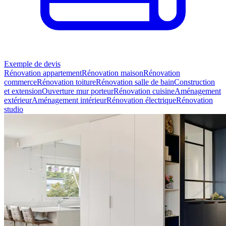
Exemple de devis
Rénovation appartement
Rénovation maison
Rénovation
commerce
Rénovation toiture
Rénovation salle de bain
Construction
et extension
Ouverture mur porteur
Rénovation cuisine
Aménagement
extérieur
Aménagement intérieur
Rénovation électrique
Rénovation
studio