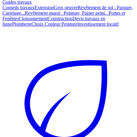
Guides travaux
Conseils travaux
Extension
Gros oeuvre
Revêtement de sol : Parquet,
Carrelage...
Revêtement mural : Peinture, Papier peint...
Portes et
Fenêtres
Cloisonnement
Construction
Devis travaux en
ligne
Plomberie
Choix Couleur Peinture
Investissement locatif