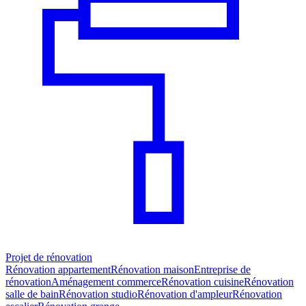
Projet de rénovation
Rénovation appartement
Rénovation maison
Entreprise de
rénovation
Aménagement commerce
Rénovation cuisine
Rénovation
salle de bain
Rénovation studio
Rénovation d'ampleur
Rénovation