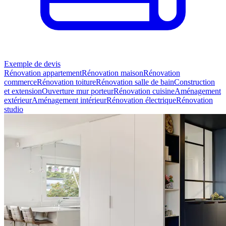
Exemple de devis
Rénovation appartement
Rénovation maison
Rénovation
commerce
Rénovation toiture
Rénovation salle de bain
Construction
et extension
Ouverture mur porteur
Rénovation cuisine
Aménagement
extérieur
Aménagement intérieur
Rénovation électrique
Rénovation
studio