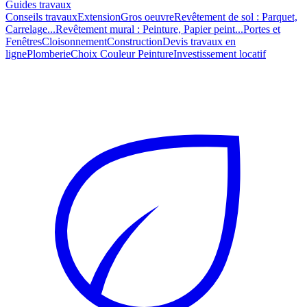
Guides travaux
Conseils travaux
Extension
Gros oeuvre
Revêtement de sol : Parquet,
Carrelage...
Revêtement mural : Peinture, Papier peint...
Portes et
Fenêtres
Cloisonnement
Construction
Devis travaux en
ligne
Plomberie
Choix Couleur Peinture
Investissement locatif