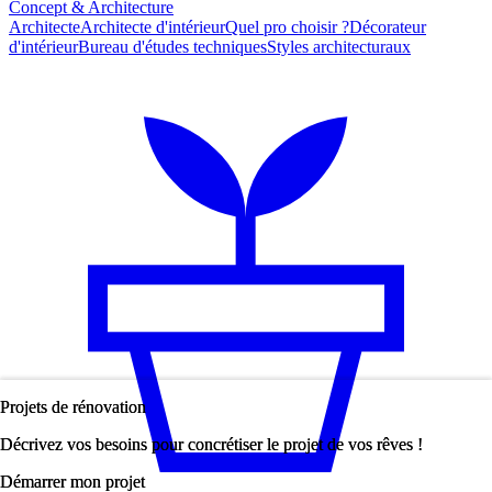
Concept & Architecture
Architecte
Architecte d'intérieur
Quel pro choisir ?
Décorateur
d'intérieur
Bureau d'études techniques
Styles architecturaux
Projets de rénovation
Projets de rénovation
Décrivez vos besoins pour concrétiser le projet de vos rêves !
Décrivez vos besoins pour concrétiser le projet de vos rêves !
Démarrer mon projet
Démarrer mon projet