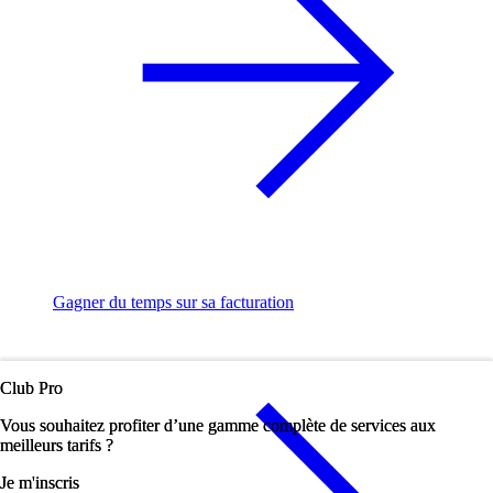
Gagner du temps sur sa facturation
Club Pro
Club Pro
Vous souhaitez profiter d’une gamme complète de services aux
Vous souhaitez profiter d’une gamme complète de services aux
meilleurs tarifs ?
meilleurs tarifs ?
Je m'inscris
Je m'inscris