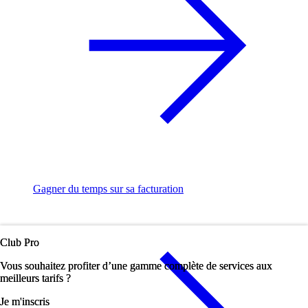
Gagner du temps sur sa facturation
Club Pro
Club Pro
Vous souhaitez profiter d’une gamme complète de services aux
Vous souhaitez profiter d’une gamme complète de services aux
meilleurs tarifs ?
meilleurs tarifs ?
Je m'inscris
Je m'inscris