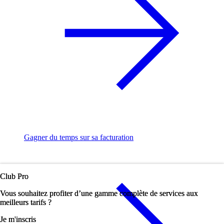
Gagner du temps sur sa facturation
Club Pro
Club Pro
Vous souhaitez profiter d’une gamme complète de services aux
Vous souhaitez profiter d’une gamme complète de services aux
meilleurs tarifs ?
meilleurs tarifs ?
Je m'inscris
Je m'inscris