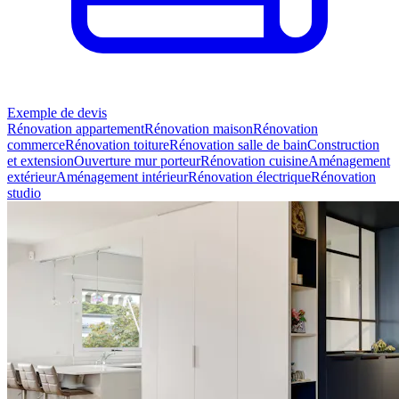
Exemple de devis
Rénovation appartement
Rénovation maison
Rénovation
commerce
Rénovation toiture
Rénovation salle de bain
Construction
et extension
Ouverture mur porteur
Rénovation cuisine
Aménagement
extérieur
Aménagement intérieur
Rénovation électrique
Rénovation
studio