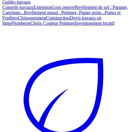
Guides travaux
Conseils travaux
Extension
Gros oeuvre
Revêtement de sol : Parquet,
Carrelage...
Revêtement mural : Peinture, Papier peint...
Portes et
Fenêtres
Cloisonnement
Construction
Devis travaux en
ligne
Plomberie
Choix Couleur Peinture
Investissement locatif