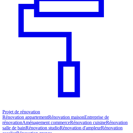
Projet de rénovation
Rénovation appartement
Rénovation maison
Entreprise de
rénovation
Aménagement commerce
Rénovation cuisine
Rénovation
salle de bain
Rénovation studio
Rénovation d'ampleur
Rénovation