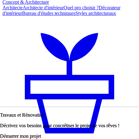
Concept & Architecture
Architecte
Architecte d'intérieur
Quel pro choisir ?
Décorateur
d'intérieur
Bureau d'études techniques
Styles architecturaux
Travaux et Rénovation
Travaux et Rénovation
Décrivez vos besoins pour concrétiser le projet de vos rêves !
Décrivez vos besoins pour concrétiser le projet de vos rêves !
Démarrer mon projet
Démarrer mon projet