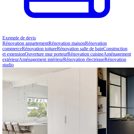
Exemple de devis
Rénovation appartement
Rénovation maison
Rénovation
commerce
Rénovation toiture
Rénovation salle de bain
Construction
et extension
Ouverture mur porteur
Rénovation cuisine
Aménagement
extérieur
Aménagement intérieur
Rénovation électrique
Rénovation
studio