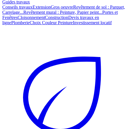
Guides travaux
Conseils travaux
Extension
Gros oeuvre
Revêtement de sol : Parquet,
Carrelage...
Revêtement mural : Peinture, Papier peint...
Portes et
Fenêtres
Cloisonnement
Construction
Devis travaux en
ligne
Plomberie
Choix Couleur Peinture
Investissement locatif