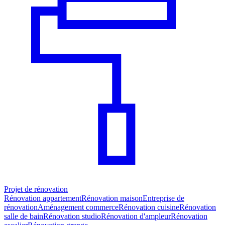
Projet de rénovation
Rénovation appartement
Rénovation maison
Entreprise de
rénovation
Aménagement commerce
Rénovation cuisine
Rénovation
salle de bain
Rénovation studio
Rénovation d'ampleur
Rénovation