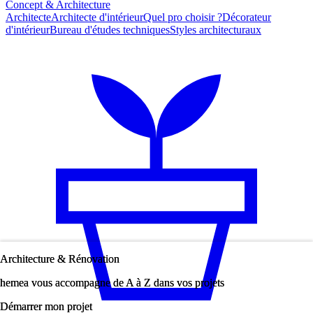
Concept & Architecture
Architecte
Architecte d'intérieur
Quel pro choisir ?
Décorateur
d'intérieur
Bureau d'études techniques
Styles architecturaux
Architecture & Rénovation
Architecture & Rénovation
hemea vous accompagne de A à Z dans vos projets
hemea vous accompagne de A à Z dans vos projets
Démarrer mon projet
Démarrer mon projet