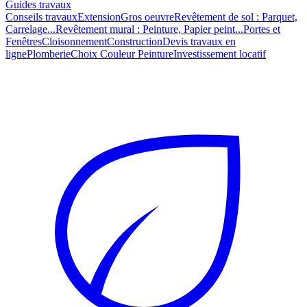
Guides travaux
Conseils travaux
Extension
Gros oeuvre
Revêtement de sol : Parquet,
Carrelage...
Revêtement mural : Peinture, Papier peint...
Portes et
Fenêtres
Cloisonnement
Construction
Devis travaux en
ligne
Plomberie
Choix Couleur Peinture
Investissement locatif