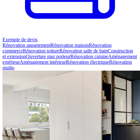
Exemple de devis
Rénovation appartement
Rénovation maison
Rénovation
commerce
Rénovation toiture
Rénovation salle de bain
Construction
et extension
Ouverture mur porteur
Rénovation cuisine
Aménagement
extérieur
Aménagement intérieur
Rénovation électrique
Rénovation
studio