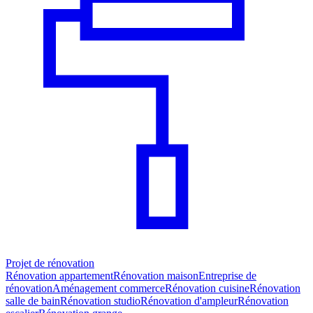
Projet de rénovation
Rénovation appartement
Rénovation maison
Entreprise de
rénovation
Aménagement commerce
Rénovation cuisine
Rénovation
salle de bain
Rénovation studio
Rénovation d'ampleur
Rénovation