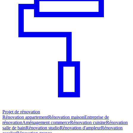
Projet de rénovation
Rénovation appartement
Rénovation maison
Entreprise de
rénovation
Aménagement commerce
Rénovation cuisine
Rénovation
salle de bain
Rénovation studio
Rénovation d'ampleur
Rénovation