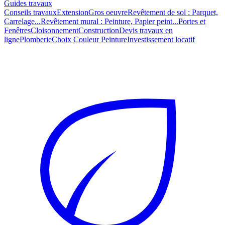
Guides travaux
Conseils travaux
Extension
Gros oeuvre
Revêtement de sol : Parquet,
Carrelage...
Revêtement mural : Peinture, Papier peint...
Portes et
Fenêtres
Cloisonnement
Construction
Devis travaux en
ligne
Plomberie
Choix Couleur Peinture
Investissement locatif