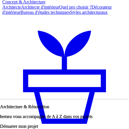
Concept & Architecture
Architecte
Architecte d'intérieur
Quel pro choisir ?
Décorateur
d'intérieur
Bureau d'études techniques
Styles architecturaux
Architecture & Rénovation
Architecture & Rénovation
hemea vous accompagne de A à Z dans vos projets
hemea vous accompagne de A à Z dans vos projets
Démarrer mon projet
Démarrer mon projet