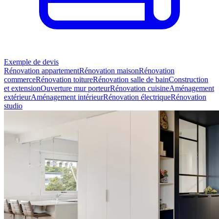
Exemple de devis
Rénovation appartement
Rénovation maison
Rénovation
commerce
Rénovation toiture
Rénovation salle de bain
Construction
et extension
Ouverture mur porteur
Rénovation cuisine
Aménagement
extérieur
Aménagement intérieur
Rénovation électrique
Rénovation
studio