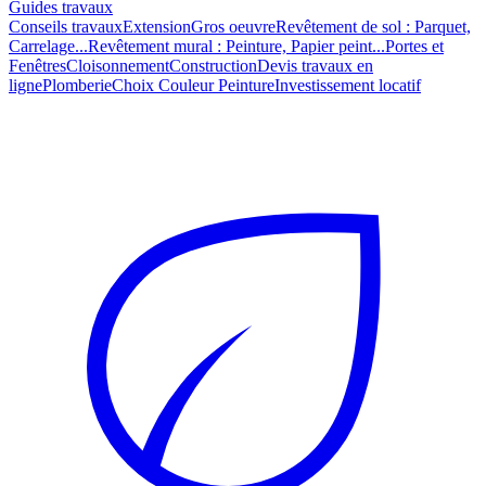
Guides travaux
Conseils travaux
Extension
Gros oeuvre
Revêtement de sol : Parquet,
Carrelage...
Revêtement mural : Peinture, Papier peint...
Portes et
Fenêtres
Cloisonnement
Construction
Devis travaux en
ligne
Plomberie
Choix Couleur Peinture
Investissement locatif