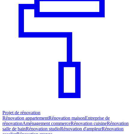
Projet de rénovation
Rénovation appartement
Rénovation maison
Entreprise de
rénovation
Aménagement commerce
Rénovation cuisine
Rénovation
salle de bain
Rénovation studio
Rénovation d'ampleur
Rénovation