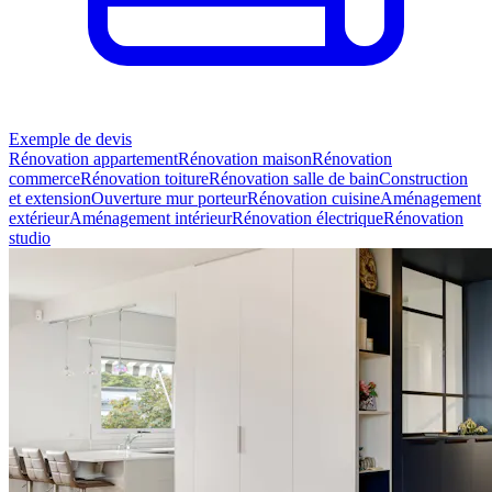
Exemple de devis
Rénovation appartement
Rénovation maison
Rénovation
commerce
Rénovation toiture
Rénovation salle de bain
Construction
et extension
Ouverture mur porteur
Rénovation cuisine
Aménagement
extérieur
Aménagement intérieur
Rénovation électrique
Rénovation
studio