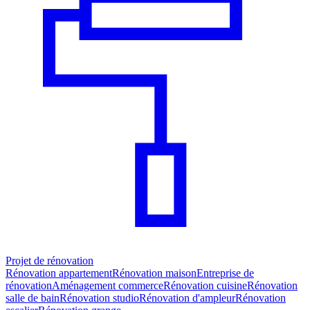
Projet de rénovation
Rénovation appartement
Rénovation maison
Entreprise de
rénovation
Aménagement commerce
Rénovation cuisine
Rénovation
salle de bain
Rénovation studio
Rénovation d'ampleur
Rénovation