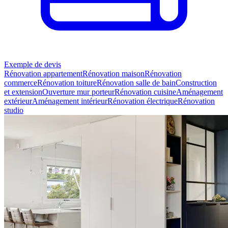
Exemple de devis
Rénovation appartement
Rénovation maison
Rénovation
commerce
Rénovation toiture
Rénovation salle de bain
Construction
et extension
Ouverture mur porteur
Rénovation cuisine
Aménagement
extérieur
Aménagement intérieur
Rénovation électrique
Rénovation
studio