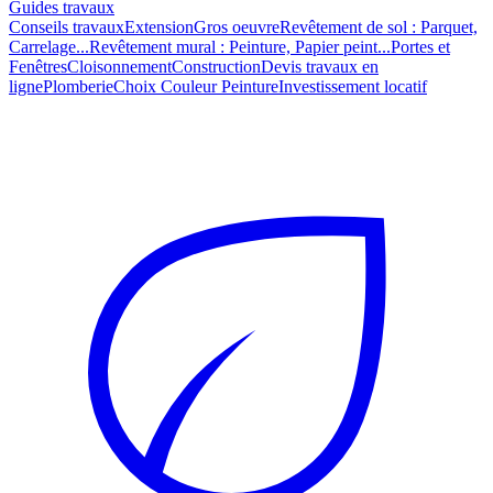
Guides travaux
Conseils travaux
Extension
Gros oeuvre
Revêtement de sol : Parquet,
Carrelage...
Revêtement mural : Peinture, Papier peint...
Portes et
Fenêtres
Cloisonnement
Construction
Devis travaux en
ligne
Plomberie
Choix Couleur Peinture
Investissement locatif