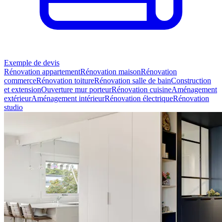
Exemple de devis
Rénovation appartement
Rénovation maison
Rénovation
commerce
Rénovation toiture
Rénovation salle de bain
Construction
et extension
Ouverture mur porteur
Rénovation cuisine
Aménagement
extérieur
Aménagement intérieur
Rénovation électrique
Rénovation
studio